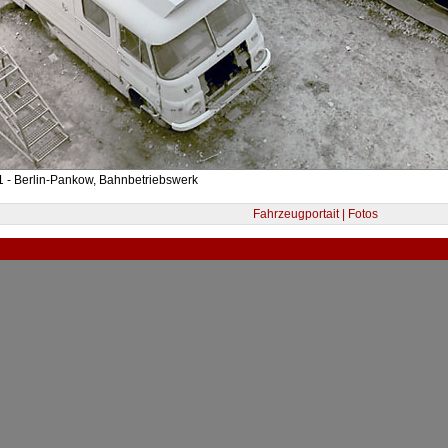
 - Berlin-Pankow, Bahnbetriebswerk
Fahrzeugportait | Fotos