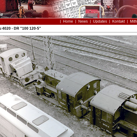
Home
News
Updates
Kontakt
Mith
 4020 - DR "100 120-5"