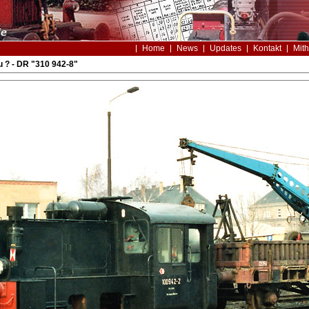
Home
News
Updates
Kontakt
Mith
 ? - DR "310 942-8"