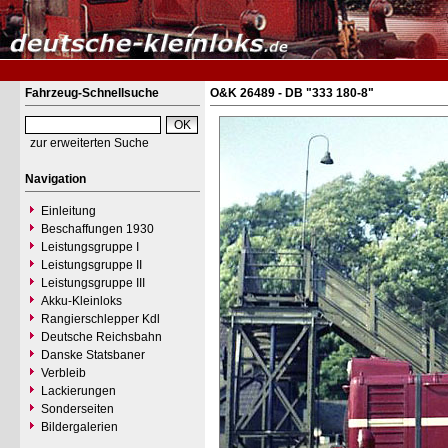
Fahrzeug-Schnellsuche
O&K 26489 - DB "333 180-8"
zur erweiterten Suche
Navigation
Einleitung
Beschaffungen 1930
Leistungsgruppe I
Leistungsgruppe II
Leistungsgruppe III
Akku-Kleinloks
Rangierschlepper Kdl
Deutsche Reichsbahn
Danske Statsbaner
Verbleib
Lackierungen
Sonderseiten
Bildergalerien