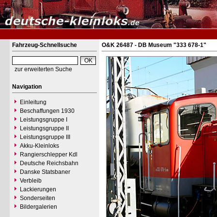
Fahrzeug-Schnellsuche
O&K 26487 - DB Museum "333 678-1"
zur erweiterten Suche
Navigation
Einleitung
Beschaffungen 1930
Leistungsgruppe I
Leistungsgruppe II
Leistungsgruppe III
Akku-Kleinloks
Rangierschlepper Kdl
Deutsche Reichsbahn
Danske Statsbaner
Verbleib
Lackierungen
Sonderseiten
Bildergalerien