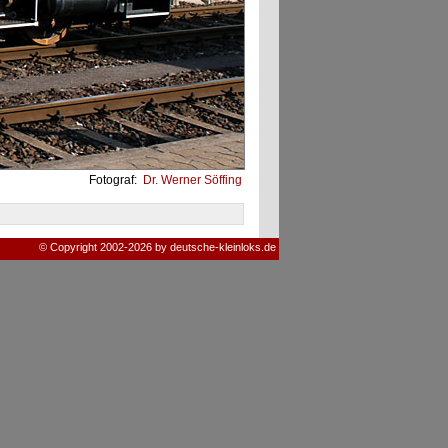
Fotograf:
Dr. Werner Söffing
© Copyright 2002-2026 by deutsche-kleinloks.de