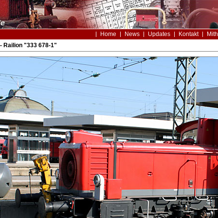
Home
News
Updates
Kontakt
Mith
 Railion "333 678-1"