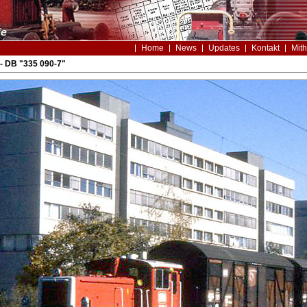
Home
News
Updates
Kontakt
Mith
- DB "335 090-7"