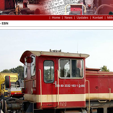
Home
News
Updates
Kontakt
Mith
- EBN