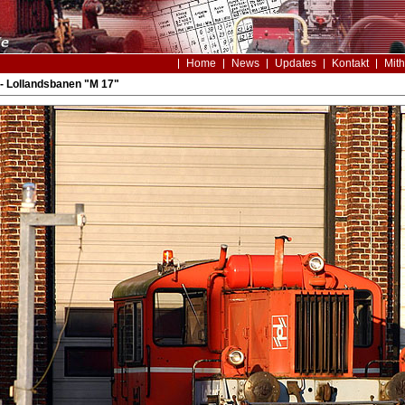
Home
News
Updates
Kontakt
Mith
- Lollandsbanen "M 17"