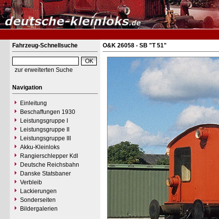
Fahrzeug-Schnellsuche
O&K 26058 - SB "T 51"
zur erweiterten Suche
Navigation
Einleitung
Beschaffungen 1930
Leistungsgruppe I
Leistungsgruppe II
Leistungsgruppe III
Akku-Kleinloks
Rangierschlepper Kdl
Deutsche Reichsbahn
Danske Statsbaner
Verbleib
Lackierungen
Sonderseiten
Bildergalerien