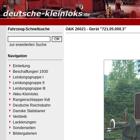
Fahrzeug-Schnellsuche
O&K 26021 - Gerät "721.05.000.3"
zur erweiterten Suche
Navigation
Einleitung
Beschaffungen 1930
Leistungsgruppe I
Leistungsgruppe II
Leistungsgruppe III
Akku-Kleinloks
Rangierschlepper Kdl
Deutsche Reichsbahn
Danske Statsbaner
Verbleib
Lackierungen
Sonderseiten
Bildergalerien