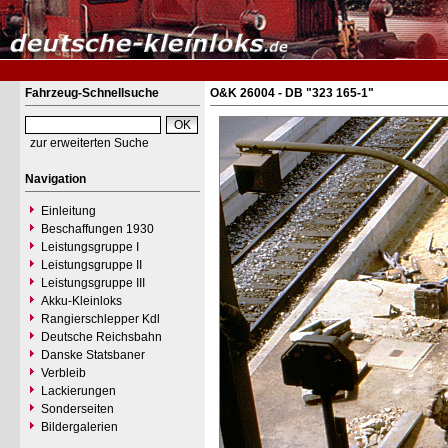
Fahrzeug-Schnellsuche
O&K 26004 - DB "323 165-1"
zur erweiterten Suche
Navigation
Einleitung
Beschaffungen 1930
Leistungsgruppe I
Leistungsgruppe II
Leistungsgruppe III
Akku-Kleinloks
Rangierschlepper Kdl
Deutsche Reichsbahn
Danske Statsbaner
Verbleib
Lackierungen
Sonderseiten
Bildergalerien