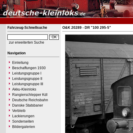
Fahrzeug-Schnellsuche
O&K 20289 - DR "100 295-5"
zur erweiterten Suche
Navigation
Einleitung
Beschaffungen 1930
Leistungsgruppe I
Leistungsgruppe II
Leistungsgruppe III
Akku-Kleinloks
Rangierschlepper Kdl
Deutsche Reichsbahn
Danske Statsbaner
Verbleib
Lackierungen
Sonderseiten
Bildergalerien