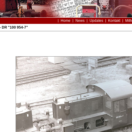
Home
News
Updates
Kontakt
Mith
- DR "100 954-7"