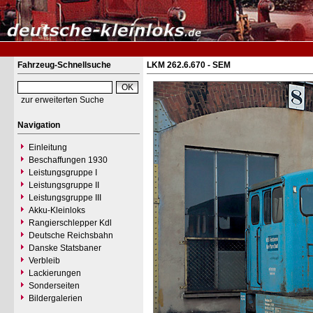
Fahrzeug-Schnellsuche
LKM 262.6.670 - SEM
zur erweiterten Suche
Navigation
Einleitung
Beschaffungen 1930
Leistungsgruppe I
Leistungsgruppe II
Leistungsgruppe III
Akku-Kleinloks
Rangierschlepper Kdl
Deutsche Reichsbahn
Danske Statsbaner
Verbleib
Lackierungen
Sonderseiten
Bildergalerien