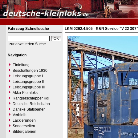
Fahrzeug-Schnellsuche
LKM 0262.4.505 - R&R Service "V 22 307
zur erweiterten Suche
Navigation
Einleitung
Beschaffungen 1930
Leistungsgruppe I
Leistungsgruppe II
Leistungsgruppe III
Akku-Kleinloks
Rangierschlepper Kdl
Deutsche Reichsbahn
Danske Statsbaner
Verbleib
Lackierungen
Sonderseiten
Bildergalerien