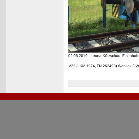
02.06.2019 - Leuna-Kötzschau, Eisenb
V22 (LKM 1974, FN 262493) Werklok 3 W