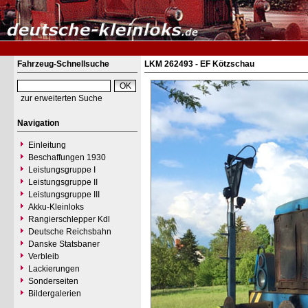
Fahrzeug-Schnellsuche
LKM 262493 - EF Kötzschau
zur erweiterten Suche
Navigation
Einleitung
Beschaffungen 1930
Leistungsgruppe I
Leistungsgruppe II
Leistungsgruppe III
Akku-Kleinloks
Rangierschlepper Kdl
Deutsche Reichsbahn
Danske Statsbaner
Verbleib
Lackierungen
Sonderseiten
Bildergalerien