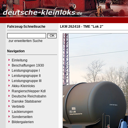
Fahrzeug-Schnellsuche
LKM 262418 - TME "Lok 2"
zur erweiterten Suche
Navigation
Einleitung
Beschaffungen 1930
Leistungsgruppe I
Leistungsgruppe II
Leistungsgruppe III
Akku-Kleinloks
Rangierschlepper Kdl
Deutsche Reichsbahn
Danske Statsbaner
Verbleib
Lackierungen
Sonderseiten
Bildergalerien