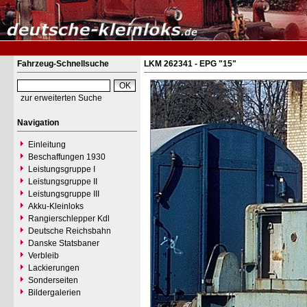
Fahrzeug-Schnellsuche
LKM 262341 - EPG "15"
zur erweiterten Suche
Navigation
Einleitung
Beschaffungen 1930
Leistungsgruppe I
Leistungsgruppe II
Leistungsgruppe III
Akku-Kleinloks
Rangierschlepper Kdl
Deutsche Reichsbahn
Danske Statsbaner
Verbleib
Lackierungen
Sonderseiten
Bildergalerien