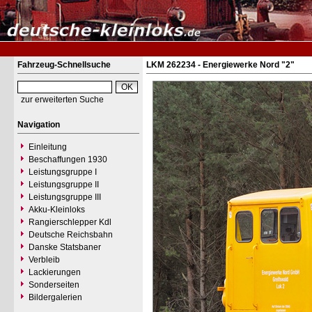
Fahrzeug-Schnellsuche
LKM 262234 - Energiewerke Nord "2"
zur erweiterten Suche
Navigation
Einleitung
Beschaffungen 1930
Leistungsgruppe I
Leistungsgruppe II
Leistungsgruppe III
Akku-Kleinloks
Rangierschlepper Kdl
Deutsche Reichsbahn
Danske Statsbaner
Verbleib
Lackierungen
Sonderseiten
Bildergalerien