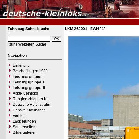
Fahrzeug-Schnellsuche
LKM 262201 - EWN "1"
zur erweiterten Suche
Navigation
Einleitung
Beschaffungen 1930
Leistungsgruppe I
Leistungsgruppe II
Leistungsgruppe III
Akku-Kleinloks
Rangierschlepper Kdl
Deutsche Reichsbahn
Danske Statsbaner
Verbleib
Lackierungen
Sonderseiten
Bildergalerien