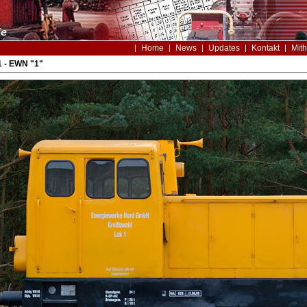
Home
News
Updates
Kontakt
Mith
 - EWN "1"