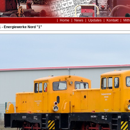
Home
News
Updates
Kontakt
Mith
 - Energiewerke Nord "1"