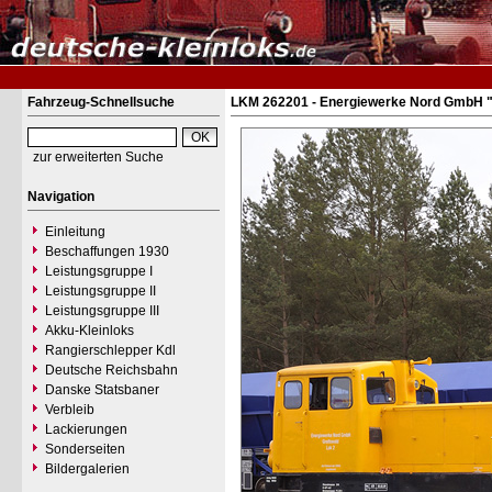
Fahrzeug-Schnellsuche
LKM 262201 - Energiewerke Nord GmbH 
zur erweiterten Suche
Navigation
Einleitung
Beschaffungen 1930
Leistungsgruppe I
Leistungsgruppe II
Leistungsgruppe III
Akku-Kleinloks
Rangierschlepper Kdl
Deutsche Reichsbahn
Danske Statsbaner
Verbleib
Lackierungen
Sonderseiten
Bildergalerien