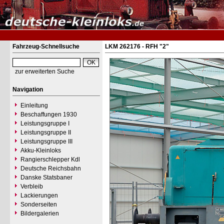
Fahrzeug-Schnellsuche
LKM 262176 - RFH "2"
zur erweiterten Suche
Navigation
Einleitung
Beschaffungen 1930
Leistungsgruppe I
Leistungsgruppe II
Leistungsgruppe III
Akku-Kleinloks
Rangierschlepper Kdl
Deutsche Reichsbahn
Danske Statsbaner
Verbleib
Lackierungen
Sonderseiten
Bildergalerien