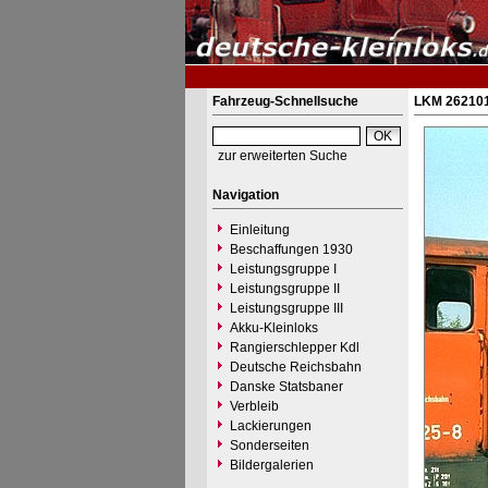
Fahrzeug-Schnellsuche
LKM 262101
zur erweiterten Suche
Navigation
Einleitung
Beschaffungen 1930
Leistungsgruppe I
Leistungsgruppe II
Leistungsgruppe III
Akku-Kleinloks
Rangierschlepper Kdl
Deutsche Reichsbahn
Danske Statsbaner
Verbleib
Lackierungen
Sonderseiten
Bildergalerien