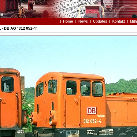
Home
News
Updates
Kontakt
Mith
 - DB AG "312 052-4"