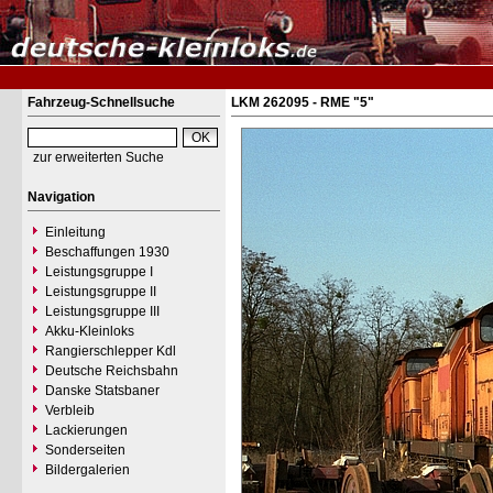
Fahrzeug-Schnellsuche
LKM 262095 - RME "5"
zur erweiterten Suche
Navigation
Einleitung
Beschaffungen 1930
Leistungsgruppe I
Leistungsgruppe II
Leistungsgruppe III
Akku-Kleinloks
Rangierschlepper Kdl
Deutsche Reichsbahn
Danske Statsbaner
Verbleib
Lackierungen
Sonderseiten
Bildergalerien