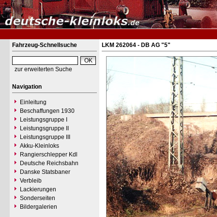
Fahrzeug-Schnellsuche
LKM 262064 - DB AG "5"
zur erweiterten Suche
Navigation
Einleitung
Beschaffungen 1930
Leistungsgruppe I
Leistungsgruppe II
Leistungsgruppe III
Akku-Kleinloks
Rangierschlepper Kdl
Deutsche Reichsbahn
Danske Statsbaner
Verbleib
Lackierungen
Sonderseiten
Bildergalerien