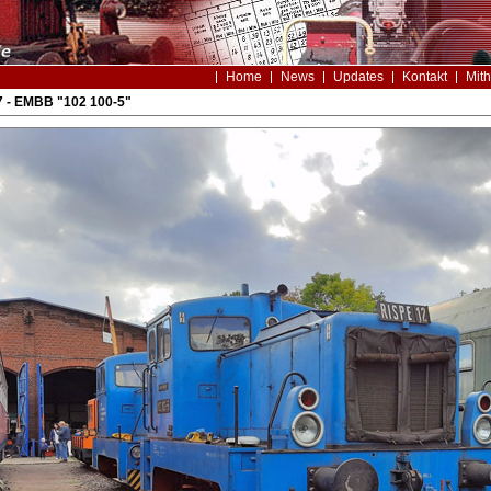
Home
News
Updates
Kontakt
Mith
 - EMBB "102 100-5"