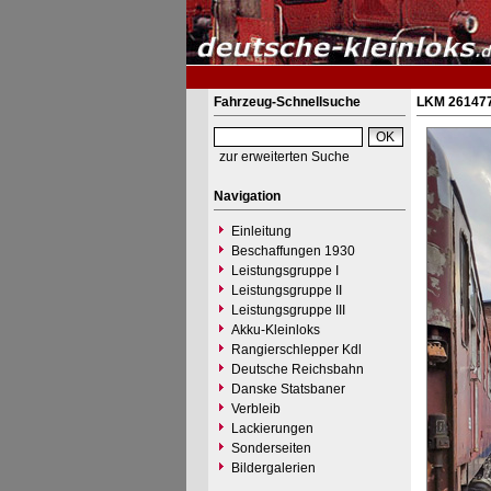
Fahrzeug-Schnellsuche
LKM 261477
zur erweiterten Suche
Navigation
Einleitung
Beschaffungen 1930
Leistungsgruppe I
Leistungsgruppe II
Leistungsgruppe III
Akku-Kleinloks
Rangierschlepper Kdl
Deutsche Reichsbahn
Danske Statsbaner
Verbleib
Lackierungen
Sonderseiten
Bildergalerien