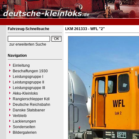
Fahrzeug-Schnellsuche
LKM 261333 - WFL "2"
zur erweiterten Suche
Navigation
Einleitung
Beschaffungen 1930
Leistungsgruppe I
Leistungsgruppe II
Leistungsgruppe III
Akku-Kleinloks
Rangierschlepper Kdl
Deutsche Reichsbahn
Danske Statsbaner
Verbleib
Lackierungen
Sonderseiten
Bildergalerien