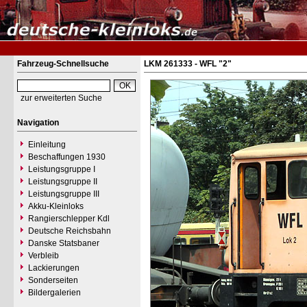
Fahrzeug-Schnellsuche
LKM 261333 - WFL "2"
zur erweiterten Suche
Navigation
Einleitung
Beschaffungen 1930
Leistungsgruppe I
Leistungsgruppe II
Leistungsgruppe III
Akku-Kleinloks
Rangierschlepper Kdl
Deutsche Reichsbahn
Danske Statsbaner
Verbleib
Lackierungen
Sonderseiten
Bildergalerien