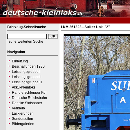
Fahrzeug-Schnellsuche
LKM 261323 - Suiker Unie "2"
zur erweiterten Suche
Navigation
Einleitung
Beschaffungen 1930
Leistungsgruppe I
Leistungsgruppe II
Leistungsgruppe III
Akku-Kleinloks
Rangierschlepper Kdl
Deutsche Reichsbahn
Danske Statsbaner
Verbleib
Lackierungen
Sonderseiten
Bildergalerien