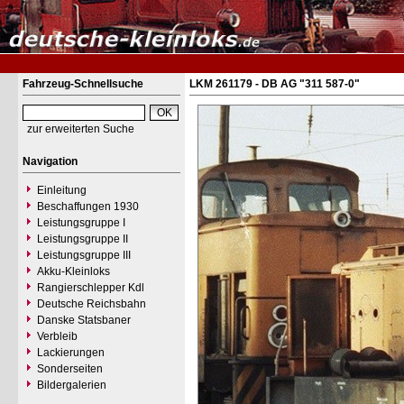
Fahrzeug-Schnellsuche
LKM 261179 - DB AG "311 587-0"
zur erweiterten Suche
Navigation
Einleitung
Beschaffungen 1930
Leistungsgruppe I
Leistungsgruppe II
Leistungsgruppe III
Akku-Kleinloks
Rangierschlepper Kdl
Deutsche Reichsbahn
Danske Statsbaner
Verbleib
Lackierungen
Sonderseiten
Bildergalerien