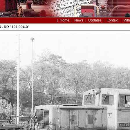
Home
News
Updates
Kontakt
Mith
 - DR "101 004-0"