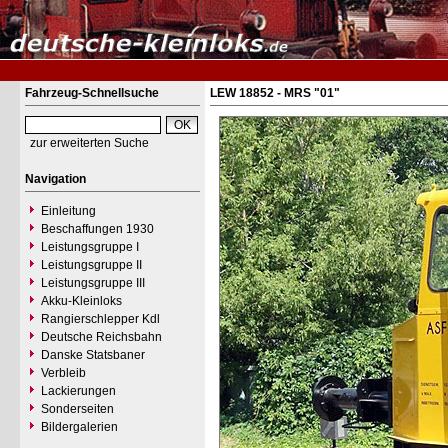
Fahrzeug-Schnellsuche
LEW 18852 - MRS "01"
zur erweiterten Suche
Navigation
Einleitung
Beschaffungen 1930
Leistungsgruppe I
Leistungsgruppe II
Leistungsgruppe III
Akku-Kleinloks
Rangierschlepper Kdl
Deutsche Reichsbahn
Danske Statsbaner
Verbleib
Lackierungen
Sonderseiten
Bildergalerien