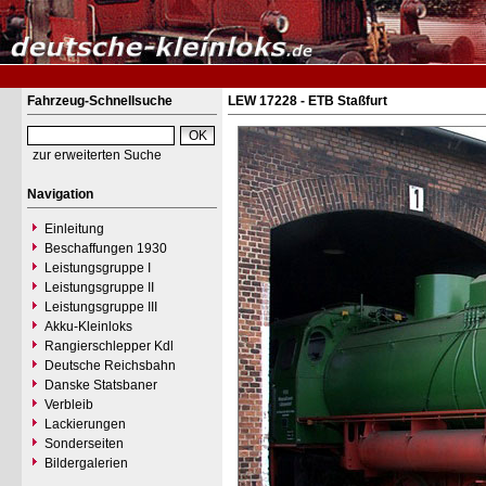
Fahrzeug-Schnellsuche
LEW 17228 - ETB Staßfurt
zur erweiterten Suche
Navigation
Einleitung
Beschaffungen 1930
Leistungsgruppe I
Leistungsgruppe II
Leistungsgruppe III
Akku-Kleinloks
Rangierschlepper Kdl
Deutsche Reichsbahn
Danske Statsbaner
Verbleib
Lackierungen
Sonderseiten
Bildergalerien