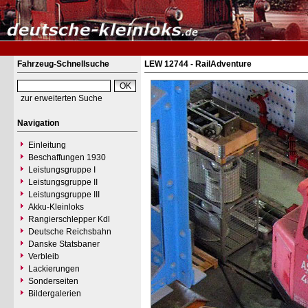
Fahrzeug-Schnellsuche
LEW 12744 - RailAdventure
zur erweiterten Suche
Navigation
Einleitung
Beschaffungen 1930
Leistungsgruppe I
Leistungsgruppe II
Leistungsgruppe III
Akku-Kleinloks
Rangierschlepper Kdl
Deutsche Reichsbahn
Danske Statsbaner
Verbleib
Lackierungen
Sonderseiten
Bildergalerien