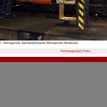
0 - Wernigerode, Bahnbetriebswerk Wernigerode-Westerntor
Fahrzeugportait | Fotos