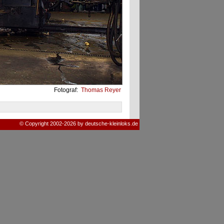
Fotograf:
Thomas Reyer
© Copyright 2002-2026 by deutsche-kleinloks.de