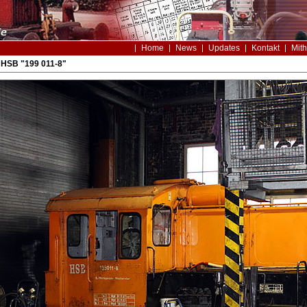
Home
News
Updates
Kontakt
Mith
 HSB "199 011-8"