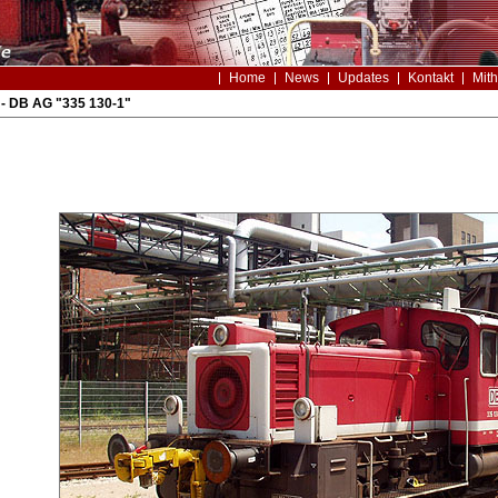
Home
News
Updates
Kontakt
Mith
- DB AG "335 130-1"