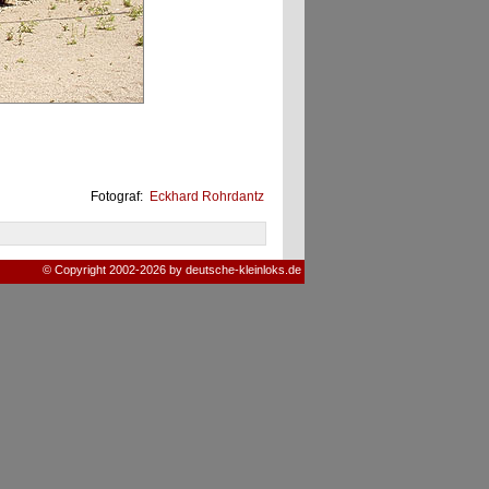
Fotograf:
Eckhard Rohrdantz
© Copyright 2002-2026 by deutsche-kleinloks.de