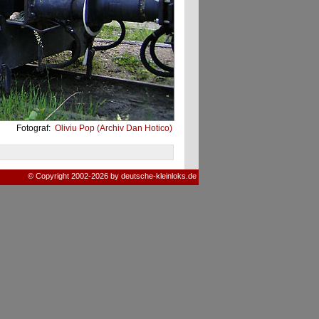
Fotograf:
Oliviu Pop (Archiv Dan Hotico)
© Copyright 2002-2026 by deutsche-kleinloks.de