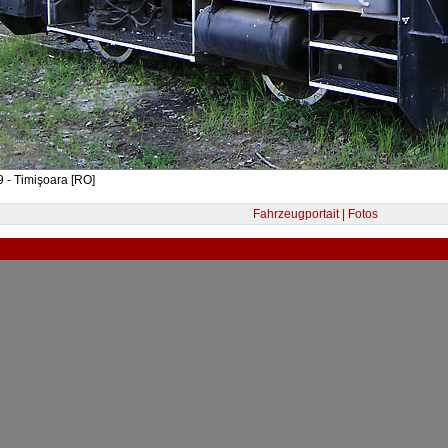
 - Timişoara [RO]
Fahrzeugportait | Fotos