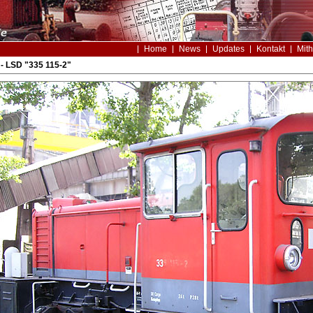
Home
News
Updates
Kontakt
Mith
- LSD "335 115-2"