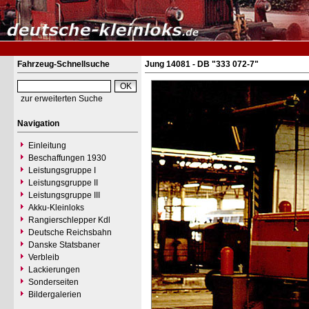
Fahrzeug-Schnellsuche
Jung 14081 - DB "333 072-7"
zur erweiterten Suche
Navigation
Einleitung
Beschaffungen 1930
Leistungsgruppe I
Leistungsgruppe II
Leistungsgruppe III
Akku-Kleinloks
Rangierschlepper Kdl
Deutsche Reichsbahn
Danske Statsbaner
Verbleib
Lackierungen
Sonderseiten
Bildergalerien