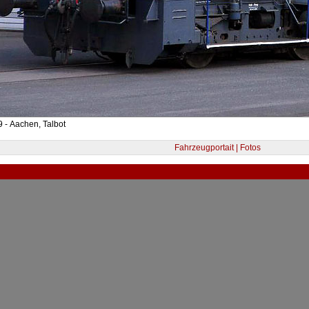
 - Aachen, Talbot
Fahrzeugportait | Fotos