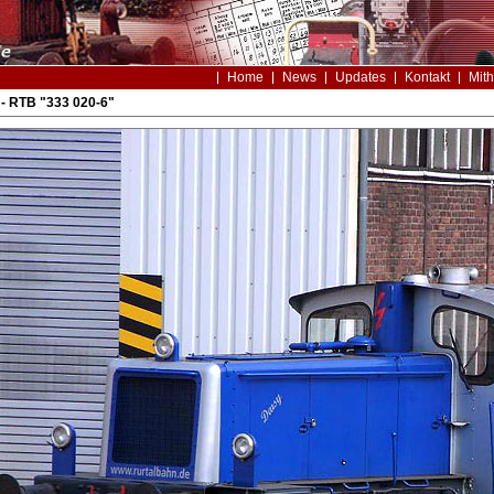
Home
News
Updates
Kontakt
Mith
- RTB "333 020-6"