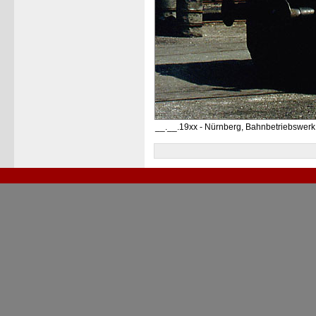
__.__.19xx - Nürnberg, Bahnbetriebswerk