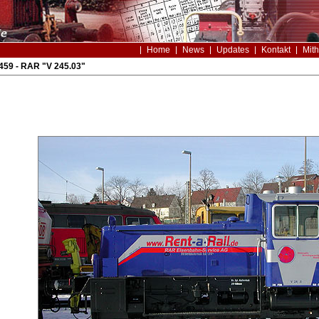
Home
News
Updates
Kontakt
Mith
459 - RAR "V 245.03"