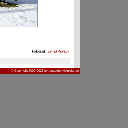
Fotograf:
Bernd Piplack
© Copyright 2002-2026 by deutsche-kleinloks.de