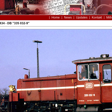
Home
News
Updates
Kontakt
Mith
34 - DB "335 032-9"