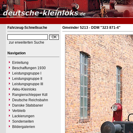
Fahrzeug-Schnellsuche
Gmeinder 5213 - DDM "323 871-4"
zur erweiterten Suche
Navigation
Einleitung
Beschaffungen 1930
Leistungsgruppe I
Leistungsgruppe II
Leistungsgruppe III
Akku-Kleinloks
Rangierschlepper Kdl
Deutsche Reichsbahn
Danske Statsbaner
Verbleib
Lackierungen
Sonderseiten
Bildergalerien