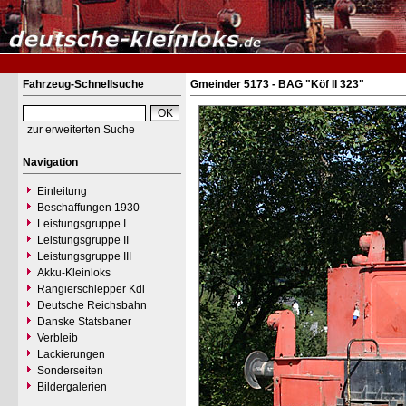
Fahrzeug-Schnellsuche
Gmeinder 5173 - BAG "Köf II 323"
zur erweiterten Suche
Navigation
Einleitung
Beschaffungen 1930
Leistungsgruppe I
Leistungsgruppe II
Leistungsgruppe III
Akku-Kleinloks
Rangierschlepper Kdl
Deutsche Reichsbahn
Danske Statsbaner
Verbleib
Lackierungen
Sonderseiten
Bildergalerien