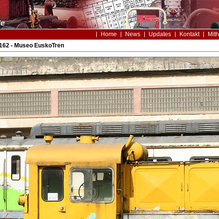
Home
News
Updates
Kontakt
Mith
162 - Museo EuskoTren