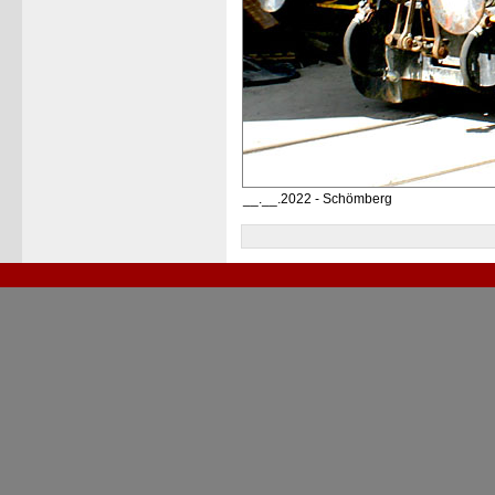
__.__.2022 - Schömberg