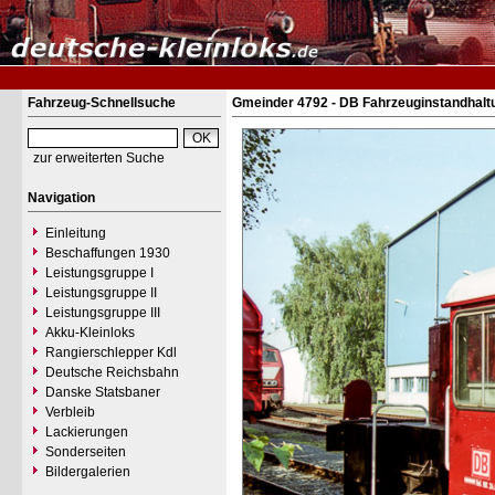
Fahrzeug-Schnellsuche
Gmeinder 4792 - DB Fahrzeuginstandhalt
zur erweiterten Suche
Navigation
Einleitung
Beschaffungen 1930
Leistungsgruppe I
Leistungsgruppe II
Leistungsgruppe III
Akku-Kleinloks
Rangierschlepper Kdl
Deutsche Reichsbahn
Danske Statsbaner
Verbleib
Lackierungen
Sonderseiten
Bildergalerien