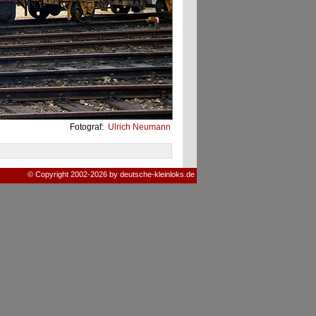
Fotograf:
Ulrich Neumann
© Copyright 2002-2026 by deutsche-kleinloks.de