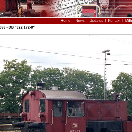
Home
News
Updates
Kontakt
Mith
88 - DB "322 172-8"